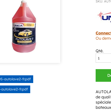
SKU: AUT
Connec
Ou dema
Qté.
D
S-autolave2-fr.pdf
-autolave2-fr.pdf
AUTOLAV
de quali
spécial
bateaux,