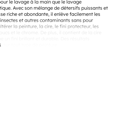
our le lavage à la main que le lavage
ique. Avec son mélange de détersifs puissants et
e riche et abondante, il enlève facilement les
 insectes et autres contaminants sans pour
térer la peinture, la cire, le fini protecteur, les
ucs et le chrome. De plus, il contient de la cire
e un fini brillant et durable. Des résultats
s
 sur tout type de peinture.
que et fait entièrement de produits
adables.
un pH contrôlé pour les surfaces fragiles des
s.