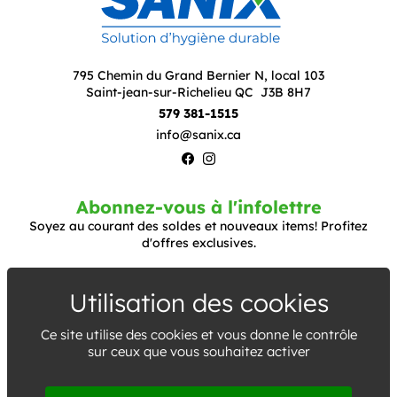
795 Chemin du Grand Bernier N, local 103
Saint-jean-sur-Richelieu QC J3B 8H7
579 381-1515
info@sanix.ca
Abonnez-vous à l'infolettre
Soyez au courant des soldes et nouveaux items! Profitez
d'offres exclusives.
S'abonner
Ce site utilise des cookies et vous donne le contrôle
J'ai lu et j'accepte la
politique de confidentialité
*
sur ceux que vous souhaitez activer
© 2022-2026
Sanix
– Tous droits réservés.
Conception web : THRACE.CA