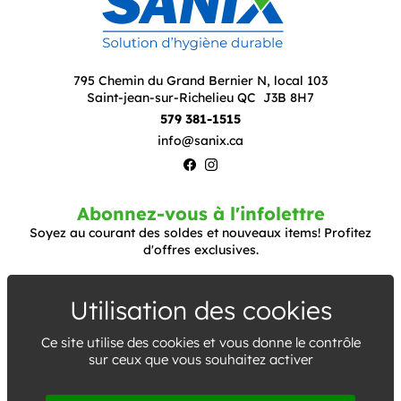
795 Chemin du Grand Bernier N, local 103
Saint-jean-sur-Richelieu QC J3B 8H7
579 381-1515
info@sanix.ca
Abonnez-vous à l'infolettre
Soyez au courant des soldes et nouveaux items! Profitez
d'offres exclusives.
S'abonner
Ce site utilise des cookies et vous donne le contrôle
J'ai lu et j'accepte la
politique de confidentialité
*
sur ceux que vous souhaitez activer