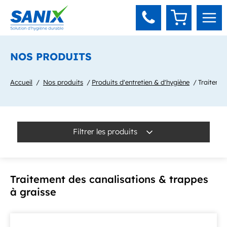
Panneau de gestion des cookies
NOS PRODUITS
Accueil
Nos produits
Produits d'entretien & d'hygiène
Traitemen
Filtrer les produits
Traitement des canalisations & trappes
à graisse