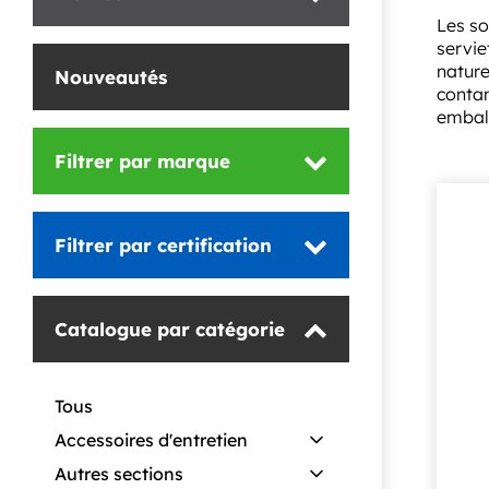
Les so
servie
nature
Nouveautés
contam
emball
Filtrer
par marque
Filtrer
par certification
Catalogue
par catégorie
Tous
Accessoires d'entretien
Autres sections