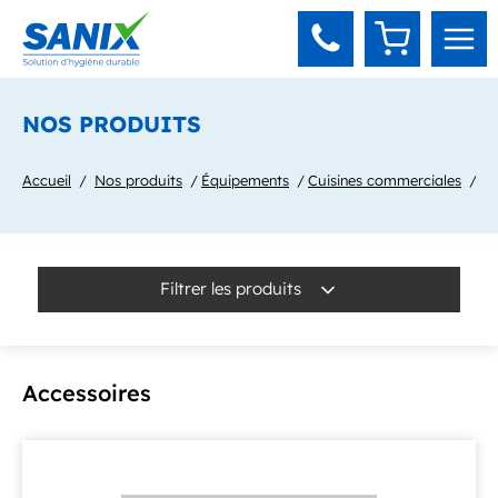
Panneau de gestion des cookies
NOS PRODUITS
Accueil
Nos produits
Équipements
Cuisines commerciales
Ac
Filtrer les produits
Accessoires