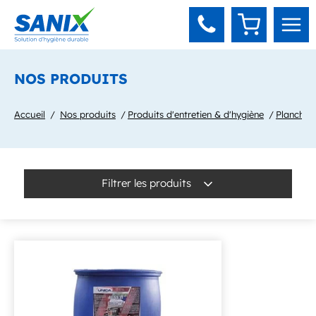
Panneau de gestion des cookies
NOS PRODUITS
Accueil
Nos produits
Produits d'entretien & d'hygiène
Plancher
Filtrer les produits