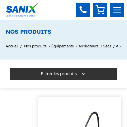
Panneau de gestion des cookies
NOS PRODUITS
Accueil
Nos produits
Équipements
Aspirateurs
Secs
ASPIR
Filtrer les produits