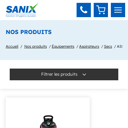
Panneau de gestion des cookies
NOS PRODUITS
Accueil
Nos produits
Équipements
Aspirateurs
Secs
ASPI
Filtrer les produits